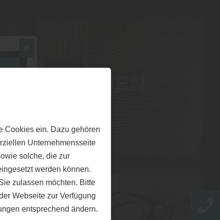
BAUEN
e Cookies ein. Dazu gehören
erziellen Unternehmensseite
owie solche, die zur
eingesetzt werden können.
ie zulassen möchten. Bitte
f der Webseite zur Verfügung
llungen entsprechend ändern.