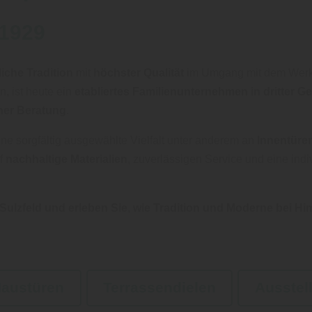
 1929
iche Tradition
mit
höchster Qualität
im Umgang mit dem Werks
, ist heute ein
etabliertes Familienunternehmen in dritter G
her Beratung
.
ine sorgfältig ausgewählte Vielfalt unter anderem an
Innentüre
uf
nachhaltige Materialien
, zuverlässigen Service und eine indi
 Sulzfeld und erleben Sie, wie Tradition und Moderne bei H
austüren
Terrassendielen
Ausstel