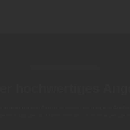
Hohe Verfügbarkeit durch Synergien
er hochwertiges Ang
t mit
Holz Hertel in Rastatt
, ist nahezu das
komplette Großha
gte Produktgruppe nicht führen oder das von Ihnen angefragte P