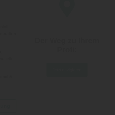
toff
eneration
Der Weg zu Ihrem
Profi:
n
,
viduelle
Jetzt navigieren
immel &
lung