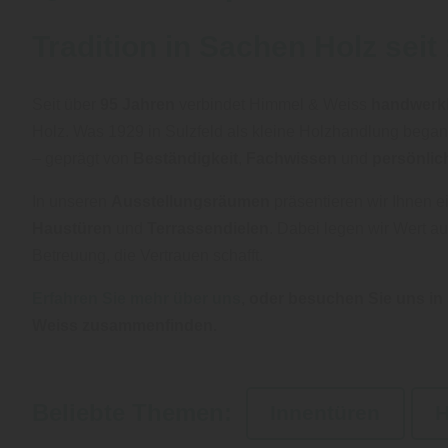
Tradition in Sachen Holz seit
Seit über
95 Jahren
verbindet Himmel & Weiss
handwerkl
Holz. Was 1929 in Sulzfeld als kleine Holzhandlung begann
– geprägt von
Beständigkeit
,
Fachwissen
und
persönlic
In unseren
Ausstellungsräumen
präsentieren wir Ihnen e
Haustüren
und
Terrassendielen
. Dabei legen wir Wert a
Betreuung, die Vertrauen schafft.
Erfahren Sie mehr über uns
, oder besuchen Sie uns in
Weiss zusammenfinden.
Beliebte Themen:
Innentüren
H