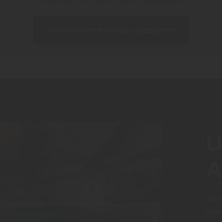
Inhalt blockiert, bitte Cookies akzeptieren!
Cookies externer Medien akzeptieren
U
A
Über
uns