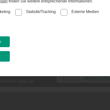
isen
finden Sie weitere entsprechende Informationen.
AKTUELLES
keting
Statistik/Tracking
Externe Medien
n
n
Garten