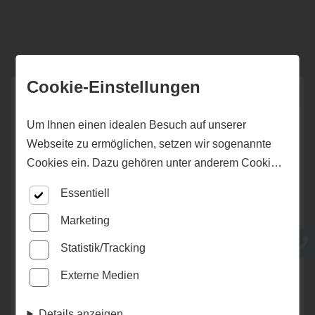
Cookie-Einstellungen
Um Ihnen einen idealen Besuch auf unserer
Webseite zu ermöglichen, setzen wir sogenannte
Osmo Produktwelt Aussen
Cookies ein. Dazu gehören unter anderem Cookies,
Außenräume gestalten - Fassade, Terrassen,
die für die Steuerung und den reibungslosen Betrieb
Sichtblenden
Essentiell
unserer kommerziellen Unternehmensseite
notwendig sind. Zusätzlich verwenden wir Cookies
Osmo
Garten
Fassadenprofile
Marketing
zur anonymen Erhebung von Statistiken sowie
Statistik/Tracking
solche, die zur Ausspielung und Anzeige
Externe Medien
personalisierter Inhalte auch nach dem Besuch
unserer Webseite eingesetzt werden können. Durch
Details anzeigen
unsere Cookie-Einstellungen können Sie selbst