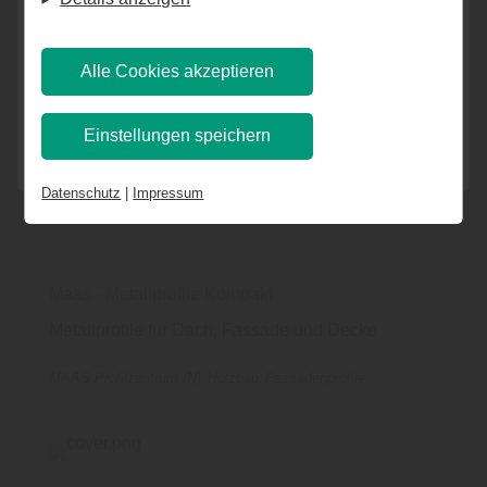
entscheiden, ob und welche Cookies Sie zulassen
möchten. Bitte beachten Sie, dass anhand Ihrer
Alle Cookies akzeptieren
getätigten Einstellungen eventuell nicht alle
Leistungen auf der Webseite zur Verfügung stehen
Einstellungen speichern
können. Ihre Einwilligung können Sie jederzeit
widerrufen und in den Cookie-Einstellungen
Datenschutz
|
Impressum
entsprechend ändern. In unseren
Datenschutzhinweisen
finden Sie weitere
entsprechende Informationen.
Maas - Metallprofile Kompakt
Metallprofile für Dach, Fassade und Decke
MAAS Profilzentrum (N)
Holzbau
Fassadenprofile