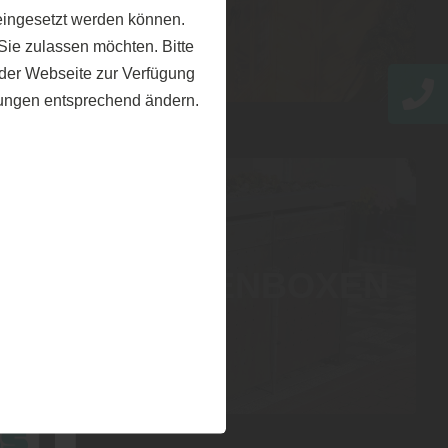
eingesetzt werden können.
ie zulassen möchten. Bitte
f der Webseite zur Verfügung
llungen entsprechend ändern.
MÜLLTONNENBOXEN