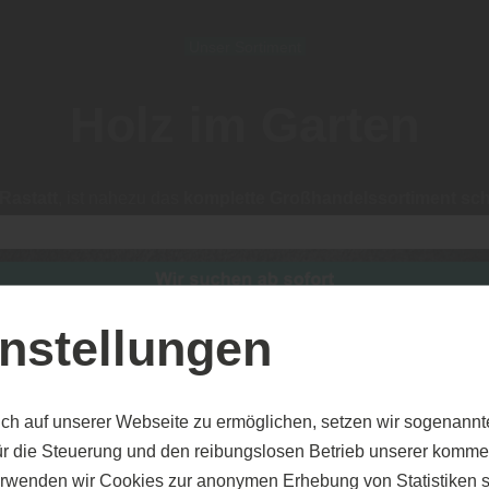
Unser Sortiment
Holz im Garten
Rastatt
, ist nahezu das
komplette Großhandelssortiment sch
cht führen oder das von Ihnen angefragte Produkte aktuell nich
nstellungen
ch auf unserer Webseite zu ermöglichen, setzen wir sogenannt
SICHTSCHUTZ
ür die Steuerung und den reibungslosen Betrieb unserer komm
erwenden wir Cookies zur anonymen Erhebung von Statistiken s