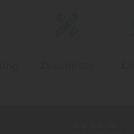
lung
Zuschnitte
Li
:
MO
DI
MI
DO
FR