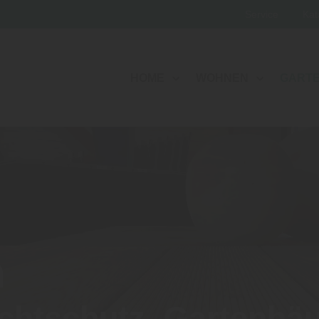
Service
Kat
HOME
WOHNEN
GART
n
ichtschutz, Gartenhä