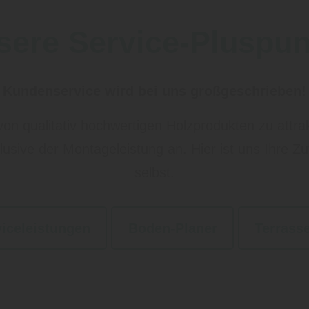
sere Service-Pluspun
Kundenservice wird bei uns großgeschrieben!
 von qualitativ hochwertigen Holzprodukten zu attr
usive der Montageleistung an. Hier ist uns Ihre Z
selbst.
viceleistungen
Boden-Planer
Terrass