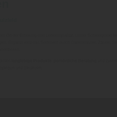
en
ulzfeld
nem Ort der Erholung und Lebensqualität. Unser Schwerpunkt li
legen. Ergänzt wird das Sortiment durch Gartenhäuser, Zäune, 
onnenboxen.
bieten
langlebige Produkte
,
persönliche Beratung
und zuverlä
Eppingen und Sinsheim.