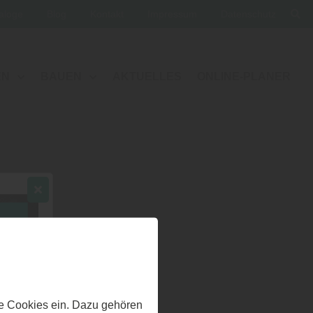
aloge
Blog
Kontakt
Impressum
Datenschutz
EN
BAUEN
AKTUELLES
ONLINE-PLANER
e Cookies ein. Dazu gehören