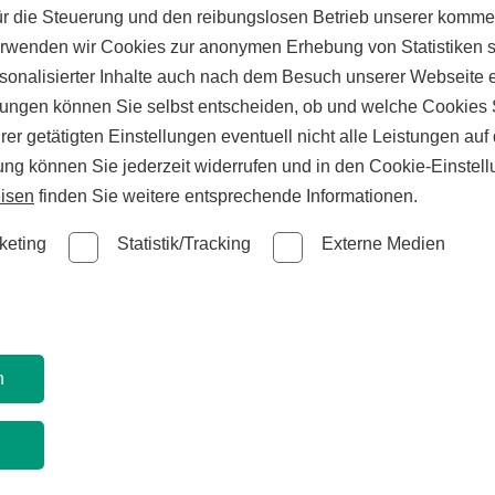
ür die Steuerung und den reibungslosen Betrieb unserer komm
erwenden wir Cookies zur anonymen Erhebung von Statistiken s
Seite nic
sonalisierter Inhalte auch nach dem Besuch unserer Webseite 
ungen können Sie selbst entscheiden, ob und welche Cookies S
er getätigten Einstellungen eventuell nicht alle Leistungen au
gung können Sie jederzeit widerrufen und in den Cookie-Einste
Wir konnten den gesuchten Inhalt leider n
isen
finden Sie weitere entsprechende Informationen.
keting
Statistik/Tracking
Externe Medien
zurück zur Startseite
n
n