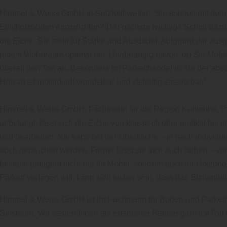
Himmel & Weiss GmbH in Sulzfeld weiter: „Sie spielen mit de
Echtholzboden einzurichten? Der nächste wichtige Schritt dazu i
die Eiche. Sie steht für Stärke und Ausdauer. Aufgrund der aus
jedem Wohnraum optimal ein. Unabhängig davon, ob Sie Möbel 
überall den Ton an. Besonders im Parketthandel ist sie der abso
Holzart ist individuell wandelbar und vielfältig einsetzbar.“
Himmel & Weiss GmbH, Fachmann für die Region Karlsruhe, Pfo
anbelangt, lässt sich die Eiche von klassisch über rustikal bis m
und bearbeiten: Sie kann bei der Oberfläche – je nach individuel
auch geräuchert werden. Ferner lässt sie sich auch färben – vo
bestens geeignet nicht nur für Möbel, sondern auch für Holzbode
Parkett verlegen will, kann sich sicher sein, dass das Eichenho
Himmel & Weiss GmbH ist Ihr Fachmann für Boden und Parkett 
Sinsheim. Wir stehen Ihnen als erfahrener Partner gern mit Rat 