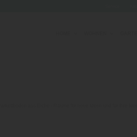
Service
Kat
HOME
WOHNEN
GART
arkettboden aus Eiche - Räume für neue Ideen und für Ihre Ide