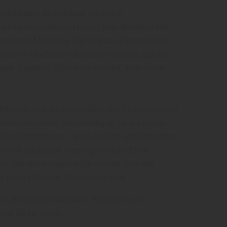
m Gedanken, Ihr Zuhause mit einem
st die Auswahl von Holzart. Hier dominiert klar
geprägten Maserung fügt sich das Eichenholz in
oder Parkettboden aus Eiche wählen, gibt sie
lute Topseller. Es ist kein Wunder, denn diese
rzheim und Sinsheim: „Was den Einrichtungsstil
odern einsetzen. Gleichzeitig ist sie gut zu ver-
len Bedürfnissen – geölt, lackiert, gebürstet oder
n weiß bis dunkel. Deswegen ist die Eiche
n, der einen eigenen Stil verleiht. Wer das
lz keine Wünsche offen lassen wird.“
in der Region Karlsruhe, Pforzheim und
und Tat zur Seite.