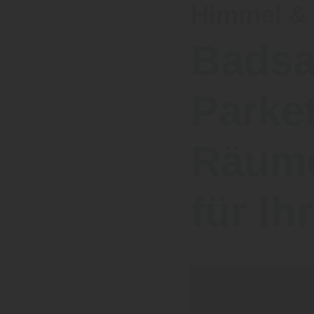
Himmel & 
Badsa
Parke
Räume
für Ih