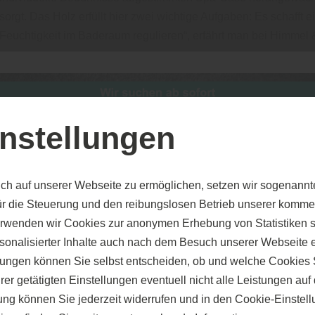
sorgt. Das Holz erfüllt hier zwei wichtige Aufgaben: Es schafft
Feuchtigkeit im Baderaum regulieren“, erfährt man bei Himmel
Himmel & Weiss GmbH aus Sulzfeld weiter: „Wie in jedem and
Holzart zu beachten. Hier empfiehlt sich, die Eiche einzusetzen
Holzart von Natur aus, die gewünschte Härte gewährleistet. Im
nstellungen
Buche, Kiefer und Douglasie ist die Eiche widerstandsfähiger u
Parkettboden in vielen Belastungen ausgesetzten Nassräumen 
liefern lassen, achten Sie darauf, dass es seine wichtige Rolle e
ch auf unserer Webseite zu ermöglichen, setzen wir sogenannt
ür die Steuerung und den reibungslosen Betrieb unserer komm
Welche Parkettarten 
erwenden wir Cookies zur anonymen Erhebung von Statistiken s
sonalisierter Inhalte auch nach dem Besuch unserer Webseite 
ungen können Sie selbst entscheiden, ob und welche Cookies S
Himmel & Weiss GmbH, Fachmann für die Region Karlsruhe, Pf
er getätigten Einstellungen eventuell nicht alle Leistungen au
kaufen, überlegen Sie genau, welche Parkettart am besten zu 
gung können Sie jederzeit widerrufen und in den Cookie-Einste
schaffen Sie ein wohliges Ambiente, das alle Wohnbewohner wi