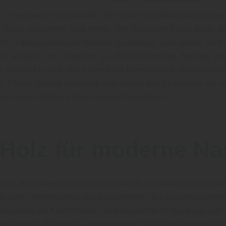
– Trendboden mit Qualität - Die Zeiten von Massivholzböden 
Staub ansammelt, sind vorbei. Der Trend geht heute dahin, da
nt, in den eigenen vier Wänden zu verlegen. Sein großer Vorteil 
nz aufweist: Im Vergleich zu Massivholzdielen benötigt ma
zeichnet es sich durch eine hohe Formstabilität und Haltbarke
as Parkett günstig einsetzen und warum das Eichenholz die ric
ich einen Überblick über moderne Parkettarten.
Holz für moderne N
„Das Holzparkett ermöglicht individuelle Gestaltungsmöglichkei
Küchen, Wohnräumen und Badezimmern. Die letzteren werden i
möglichst viel Komfort bieten und angenehm für das Auge sein s
individuelle Bedürfnisse abgestimmten Spa-Oase herangewachs