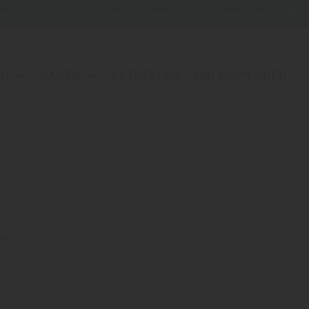
aloge
Blog
Kontakt
Impressum
Datenschutz
EN
BAUEN
AKTUELLES
ONLINE-PLANER
en