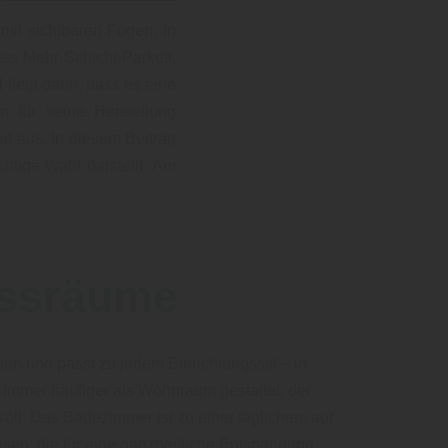
mit sichtbaren Fugen, in
ss Mehr-Schicht-Parkett,
liegt darin, dass es eine
n für seine Herstellung
it aus. In diesem Beitrag
htige Wahl darstellt. Am
assräume
ten und passt zu jedem Einrichtungsstil – in
mmer häufiger als Wohnraum gestaltet, der
oll. Das Badezimmer ist zu einer täglichen, auf
en, die für eine ganzheitliche Entspannung