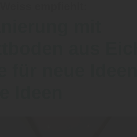
Weiss empfiehlt:
nierung mit
ttboden aus Eic
 für neue Idee
re Ideen