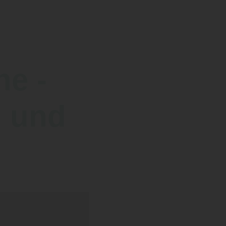
he -
n und